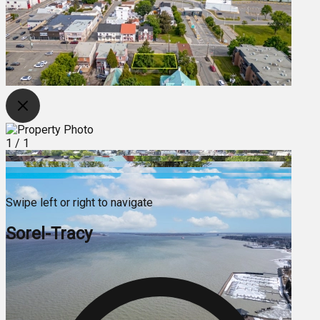
1
/
1
Swipe left or right to navigate
Sorel-Tracy