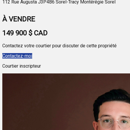
112 Rue Augusta J3P4B6 Sorel-Tracy Montérégie Sorel
Leaflet
| © OpenStreetMap contributors
×
+
112 Rue Augusta J3P4B6 Sorel-Tracy Montérégie
À VENDRE
Sorel
−
149 900 $
CAD
Contactez votre courtier pour discuter de cette propriété
Contactez-moi
Courtier inscripteur