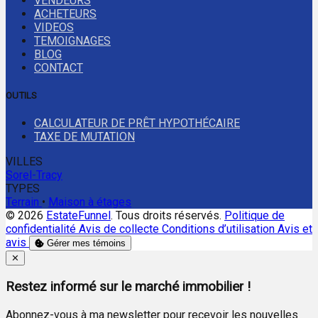
VENDEURS
ACHETEURS
VIDEOS
TEMOIGNAGES
BLOG
CONTACT
OUTILS
CALCULATEUR DE PRÊT HYPOTHÉCAIRE
TAXE DE MUTATION
VILLES
Sorel-Tracy
TYPES
Terrain
•
Maison à étages
© 2026
EstateFunnel
. Tous droits réservés.
Politique de
confidentialité
Avis de collecte
Conditions d’utilisation
Avis et
avis
Gérer mes témoins
Close
✕
Restez informé sur le marché immobilier !
Abonnez-vous à ma newsletter pour recevoir les nouvelles