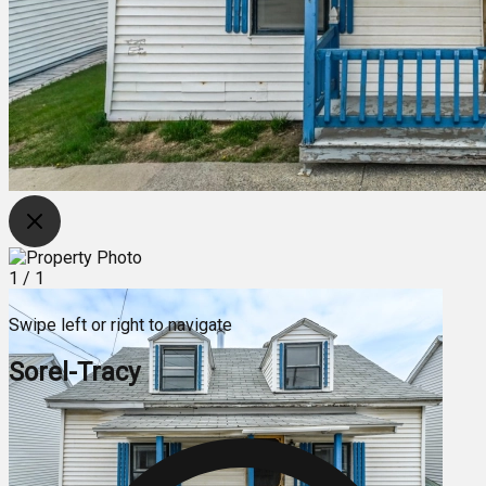
1
/
1
Swipe left or right to navigate
Sorel-Tracy