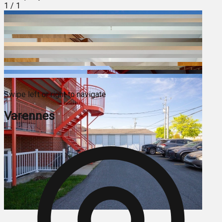
1
/
1
Swipe left or right to navigate
Varennes