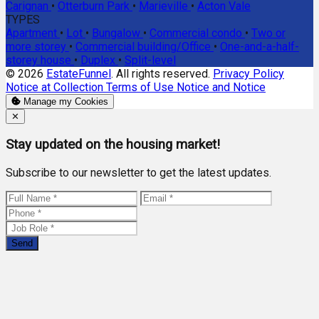
Carignan
•
Otterburn Park
•
Marieville
•
Acton Vale
TYPES
Apartment
•
Lot
•
Bungalow
•
Commercial condo
•
Two or
more storey
•
Commercial building/Office
•
One-and-a-half-
storey house
•
Duplex
•
Split-level
© 2026
EstateFunnel
. All rights reserved.
Privacy Policy
Notice at Collection
Terms of Use
Notice and Notice
Manage my Cookies
Close
✕
Stay updated on the housing market!
Subscribe to our newsletter to get the latest updates.
Send