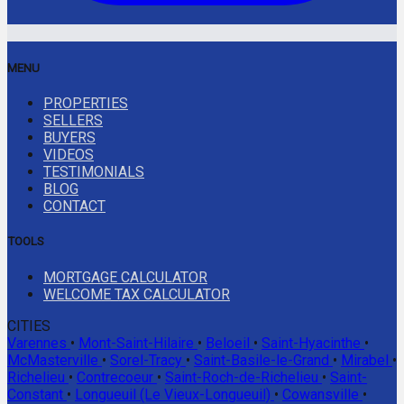
MENU
PROPERTIES
SELLERS
BUYERS
VIDEOS
TESTIMONIALS
BLOG
CONTACT
TOOLS
MORTGAGE CALCULATOR
WELCOME TAX CALCULATOR
CITIES
Varennes
•
Mont-Saint-Hilaire
•
Beloeil
•
Saint-Hyacinthe
•
McMasterville
•
Sorel-Tracy
•
Saint-Basile-le-Grand
•
Mirabel
•
Richelieu
•
Contrecoeur
•
Saint-Roch-de-Richelieu
•
Saint-
Constant
•
Longueuil (Le Vieux-Longueuil)
•
Cowansville
•