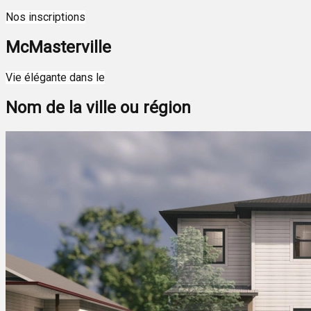
Nos inscriptions
McMasterville
Leaflet
| ©
OpenStreetMap
contributors ©
CARTO
Vie élégante dans le
+
Nom de la ville ou région
−