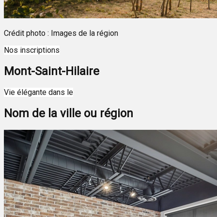
Crédit photo : Images de la région
Nos inscriptions
Mont-Saint-Hilaire
Leaflet
| ©
OpenStreetMap
contributors ©
CARTO
Vie élégante dans le
+
Nom de la ville ou région
−