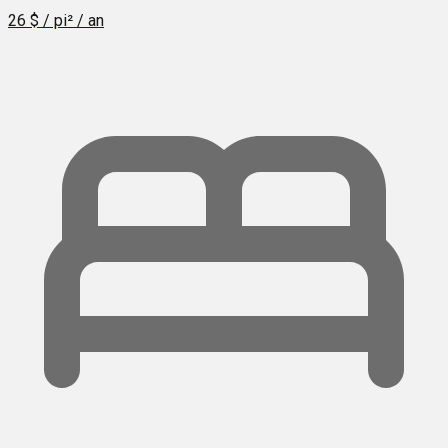
26 $ / pi² / an