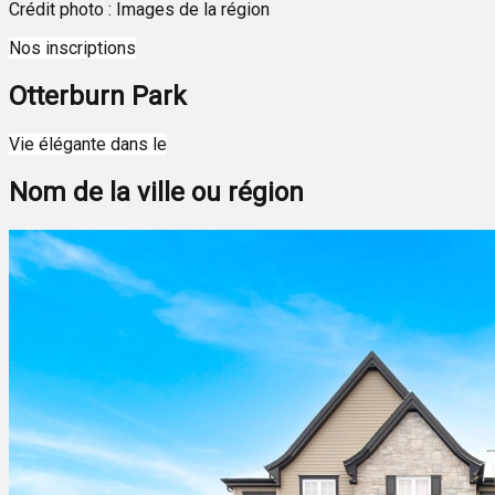
Crédit photo : Images de la région
Nos inscriptions
Otterburn Park
Leaflet
| ©
OpenStreetMap
contributors ©
CARTO
Vie élégante dans le
+
Nom de la ville ou région
−