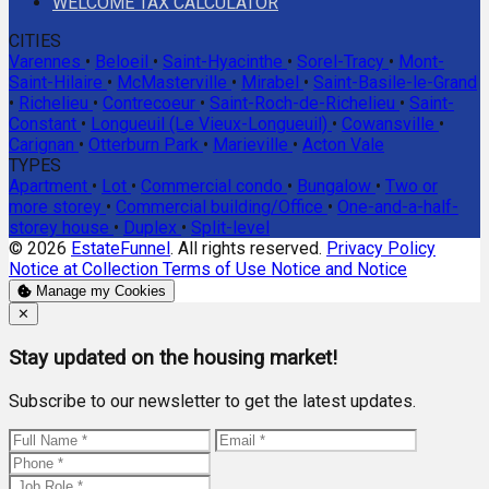
WELCOME TAX CALCULATOR
CITIES
Varennes
•
Beloeil
•
Saint-Hyacinthe
•
Sorel-Tracy
•
Mont-
Saint-Hilaire
•
McMasterville
•
Mirabel
•
Saint-Basile-le-Grand
•
Richelieu
•
Contrecoeur
•
Saint-Roch-de-Richelieu
•
Saint-
Constant
•
Longueuil (Le Vieux-Longueuil)
•
Cowansville
•
Carignan
•
Otterburn Park
•
Marieville
•
Acton Vale
TYPES
Apartment
•
Lot
•
Commercial condo
•
Bungalow
•
Two or
more storey
•
Commercial building/Office
•
One-and-a-half-
storey house
•
Duplex
•
Split-level
© 2026
EstateFunnel
. All rights reserved.
Privacy Policy
Notice at Collection
Terms of Use
Notice and Notice
Manage my Cookies
Close
✕
Stay updated on the housing market!
Subscribe to our newsletter to get the latest updates.