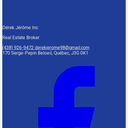
Dérek Jérôme Inc.
Real Estate Broker
(438) 926-9472
derekjerome98@gmail.com
170 Serge-Pepin Beloeil, Québec, J3G 0K1