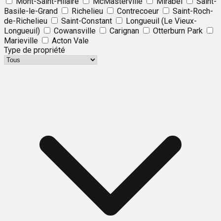
Mont-Saint-Hilaire
McMasterville
Mirabel
Saint-
Basile-le-Grand
Richelieu
Contrecoeur
Saint-Roch-
de-Richelieu
Saint-Constant
Longueuil (Le Vieux-
Longueuil)
Cowansville
Carignan
Otterburn Park
Marieville
Acton Vale
Type de propriété