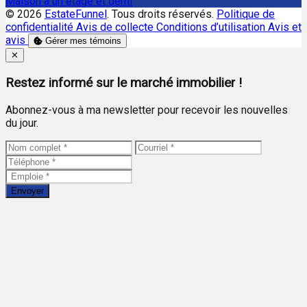
Maison à un étage et demi
© 2026
EstateFunnel
. Tous droits réservés.
Politique de
confidentialité
Avis de collecte
Conditions d’utilisation
Avis et
avis
Gérer mes témoins
Close
✕
Restez informé sur le marché immobilier !
Abonnez-vous à ma newsletter pour recevoir les nouvelles
du jour.
Envoyer