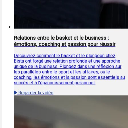
Relations entre le basket et le business :
émotions, coaching et passion pour réussir
Découvrez comment le basket et le plongeon chez
Bista ont forgé une relation profonde et une approche
unique de la business. Plongez dans une réflexion sur
les parallèles entre le sport et les affaires, où le
coaching, les émotions et la passion sont essentiels au
succès et à l'épanouissement personnel.
Regarder la vidéo