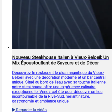
Nouveau Steakhouse Italien à Vieux-Beloeil: Un
Mix Époustouflant de Saveurs et de Décor
Découvrez le restaurant le plus magnifique du Vieux-
Beloeil avec une décoration moderne et un bar central
unique. Situé au bord de l'eau avec sa touche italienne,
notre steakhouse offre une expérience culinaire
exceptionnelle. Venez cet été pour découvrir ce lieu
incontournable de la Rive-Sud, mêlant nature,
gastronomie et ambiance unique.
Regarder la vidéo